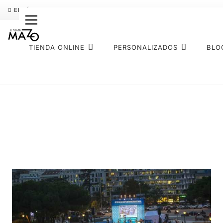
ENVÍO GRATIS
PAGO FRACCIONADO SEQURA
SOBRE NOS
TIENDA ONLINE
PERSONALIZADOS
BLO