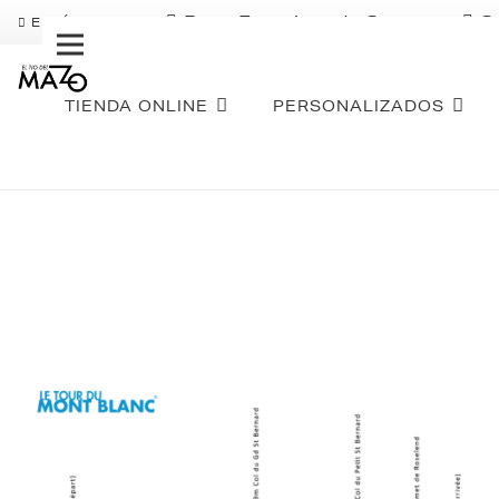
Pago Fraccionado Sequra
S
ENVÍO GRATIS
TIENDA ONLINE
PERSONALIZADOS