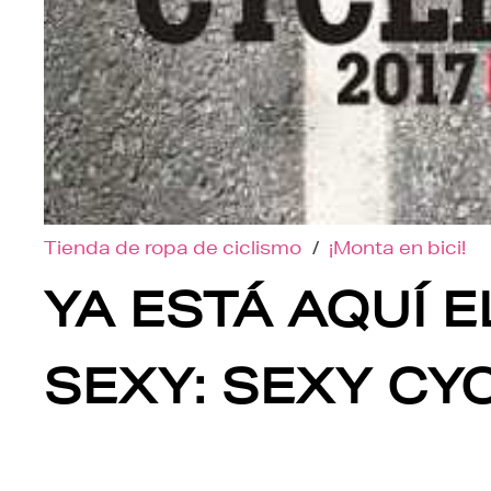
Tienda de ropa de ciclismo
/
¡Monta en bici!
YA ESTÁ AQUÍ 
SEXY: SEXY CY