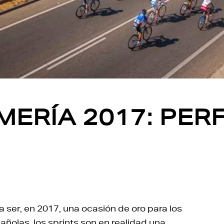
MERÍA 2017: PERF
a ser, en 2017, una ocasión de oro para los
añolas, los sprints son en realidad una