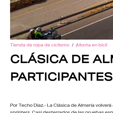
Tienda de ropa de ciclismo
/
¡Monta en bici!
CLÁSICA DE AL
PARTICIPANTES
Por Techo Díaz.- La Clásica de Almería volverá 
sprinters. Casi desterrados de las pruebas esp