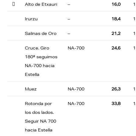

Alto de Etxauri
–
16,0
1
Irurzu
–
18,4
1
Salinas de Oro
–
21,2
1
Cruce. Giro
NA-700
24,6
1
180ª seguimos
NA-700 hacia
Estella
Muez
NA-700
26,3
1
Rotonda por
NA-700
33,8
1
los dos lados.
Seguir NA 700
hacia Estella