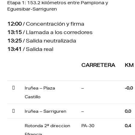
Etapa 1: 153.2 kilómetros entre Pamplona y
Eguesibar-Sarriguren
12:00
/ Concentración y firma
13:15
/ Llamada a los corredores
13:25
/ Salida neutralizada
13:41
/ Salida real
CARRETERA
KM

Iruñea – Plaza
–
-0,0
Castillo

Iruñea – Sarriguren
–
0,0
Rotonda 2ª direccion
PA-30
0,4
Ffrancia