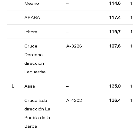
Meano
–
114,6
1
ARABA
–
117,4
1
Iekora
–
119,7
1
Cruce
A-3226
127,6
1
Derecha
dirección
Laguardia

Assa
–
135,0
1
Cruce izda
A-4202
136,4
1
dirección La
Puebla de la
Barca