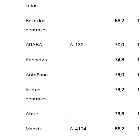
lados
Bolardos
–
68,2
1
centrales
ARABA
A-132
70,0
1
Kanpetzu
–
74,8
1
Antoñana
–
79,0
1
Isletas
–
79,2
1
centrales
Atauri
–
79,6
1
Maeztu
A-4124
86,2
1