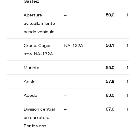
Gasteiz
Apertura
–
50,0
1
avituallamiento
desde vehiculo
Cruce. Coger
NA-132A
50,1
1
izda. NA-132A
Murieta
–
55,0
1
Ancin
–
57,9
1
Acedo
–
63,0
1
División central
–
67,0
1
de carretera.
Por los dos