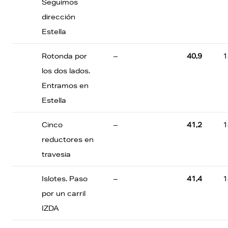
Seguimos
dirección
Estella
Rotonda por
–
40,9
1
los dos lados.
Entramos en
Estella
Cinco
–
41,2
1
reductores en
travesia
Islotes. Paso
–
41,4
1
por un carril
IZDA