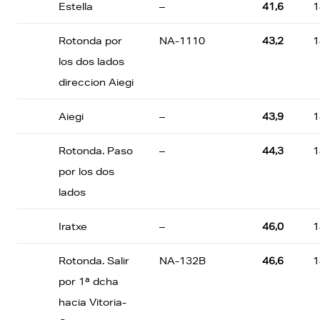
Estella
–
41,6
1
Rotonda por
NA-1110
43,2
1
los dos lados
direccion Aiegi
Aiegi
–
43,9
1
Rotonda. Paso
–
44,3
1
por los dos
lados
Iratxe
–
46,0
1
Rotonda. Salir
NA-132B
46,6
1
por 1ª dcha
hacia Vitoria-