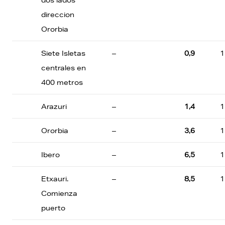
dos lados
direccion
Ororbia
Siete Isletas
–
0,9
1
centrales en
400 metros
Arazuri
–
1,4
1
Ororbia
–
3,6
1
Ibero
–
6,5
1
Etxauri.
–
8,5
1
Comienza
puerto