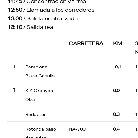
11:45
/ Concentración y firma
12:50
/ Llamada a los corredores
13:00
/ Salida neutralizada
13:10
/ Salida real
CARRETERA
KM

Pamplona –
–
-0,1
1
Plaza Castillo

K-4 Orcoyen
–
0,0
1
Olza
Reductor
–
0,3
1
Rotonda paso
NA-700
0,4
1