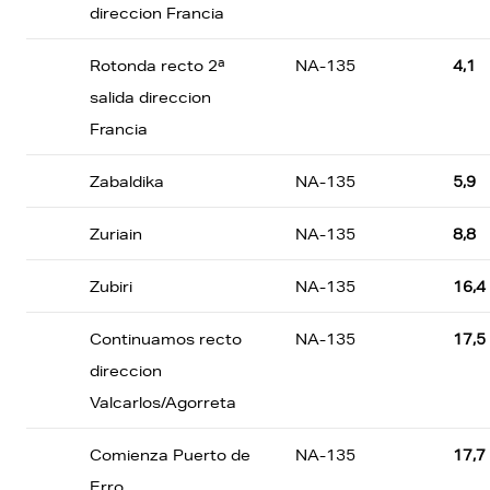
direccion Francia
Rotonda recto 2ª
NA-135
4,1
salida direccion
Francia
Zabaldika
NA-135
5,9
Zuriain
NA-135
8,8
Zubiri
NA-135
16,4
Continuamos recto
NA-135
17,5
direccion
Valcarlos/Agorreta
Comienza Puerto de
NA-135
17,7
Erro