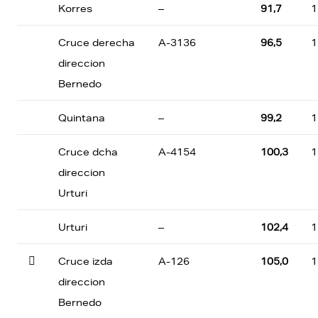
Korres
–
91,7
1
Cruce derecha
A-3136
96,5
1
direccion
Bernedo
Quintana
–
99,2
1
Cruce dcha
A-4154
100,3
1
direccion
Urturi
Urturi
–
102,4
1

Cruce izda
A-126
105,0
1
direccion
Bernedo