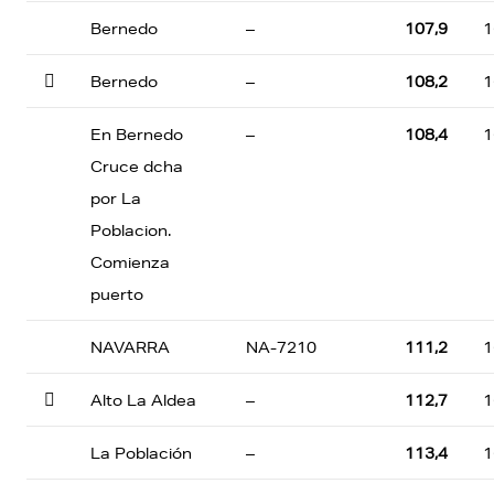
Bernedo
–
107,9
1

Bernedo
–
108,2
1
En Bernedo
–
108,4
1
Cruce dcha
por La
Poblacion.
Comienza
puerto
NAVARRA
NA-7210
111,2
1

Alto La Aldea
–
112,7
1
La Población
–
113,4
1