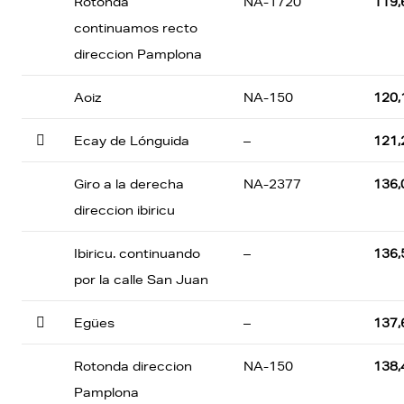
Rotonda
NA-1720
119,
continuamos recto
direccion Pamplona
Aoiz
NA-150
120,

Ecay de Lónguida
–
121,
Giro a la derecha
NA-2377
136,
direccion ibiricu
Ibiricu. continuando
–
136,
por la calle San Juan

Egües
–
137,
Rotonda direccion
NA-150
138,
Pamplona