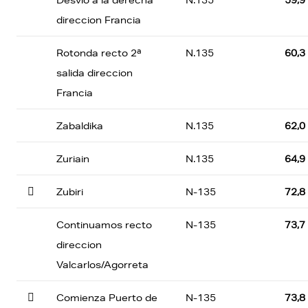
Desvio a la derecha
N.135
59,9
direccion Francia
Rotonda recto 2ª
N.135
60,3
salida direccion
Francia
Zabaldika
N.135
62,0
Zuriain
N.135
64,9

Zubiri
N-135
72,8
Continuamos recto
N-135
73,7
direccion
Valcarlos/Agorreta

Comienza Puerto de
N-135
73,8