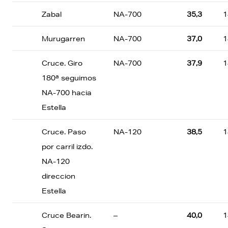
Zabal
NA-700
35,3
1
Murugarren
NA-700
37,0
1
Cruce. Giro
NA-700
37,9
1
180ª seguimos
NA-700 hacia
Estella
Cruce. Paso
NA-120
38,5
1
por carril izdo.
NA-120
direccion
Estella
Cruce Bearin.
–
40,0
1