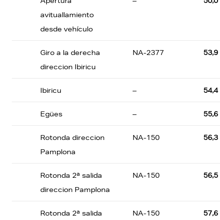
Apertura
–
50,0
avituallamiento
desde vehículo
Giro a la derecha
NA-2377
53,9
direccion Ibiricu
Ibiricu
–
54,4
Egües
–
55,6
Rotonda direccion
NA-150
56,3
Pamplona
Rotonda 2ª salida
NA-150
56,5
direccion Pamplona
Rotonda 2ª salida
NA-150
57,6