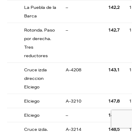
La Puebla de la
–
142,2
1
Barca
Rotonda. Paso
–
142,7
1
por derecha.
Tres
reductores
Cruce izda
A-4208
143,1
1
direccion
Elciego
Elciego
A-3210
147,8
1
Elciego
–
148,0
1
Cruce izda.
A-3214
148,5
1