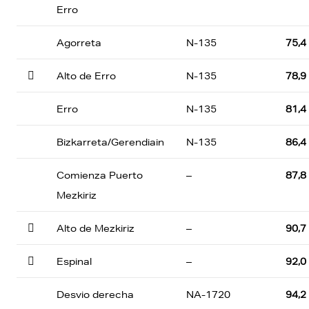
Erro
Agorreta
N-135
75,4

Alto de Erro
N-135
78,9
Erro
N-135
81,4
Bizkarreta/Gerendiain
N-135
86,4
Comienza Puerto
–
87,8
Mezkiriz

Alto de Mezkiriz
–
90,7

Espinal
–
92,0
Desvio derecha
NA-1720
94,2