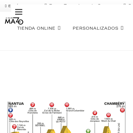
Pago Fraccionado Sequra
S
ENVÍO GRATIS
TIENDA ONLINE
PERSONALIZADOS