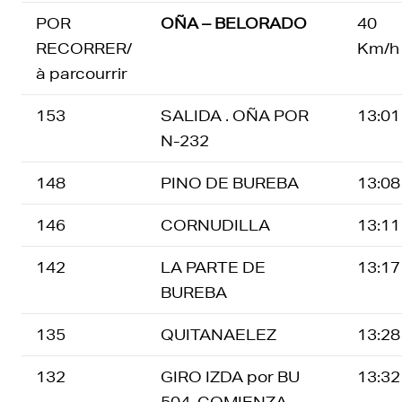
POR
OÑA – BELORADO
40
RECORRER/
Km/h
à parcourrir
153
SALIDA . OÑA POR
13:01
N-232
148
PINO DE BUREBA
13:08
146
CORNUDILLA
13:11
142
LA PARTE DE
13:17
BUREBA
135
QUITANAELEZ
13:28
132
GIRO IZDA por BU
13:32
504. COMIENZA