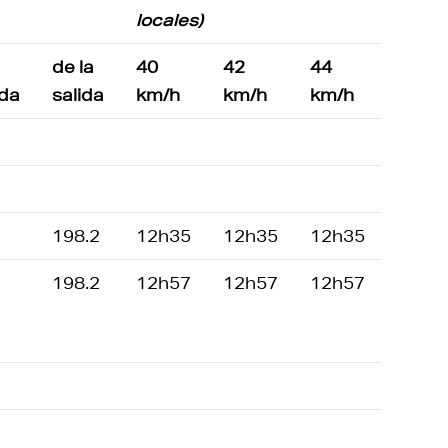
locales)
de la
40
42
44
ada
salida
km/h
km/h
km/h
198.2
12h35
12h35
12h35
198.2
12h57
12h57
12h57