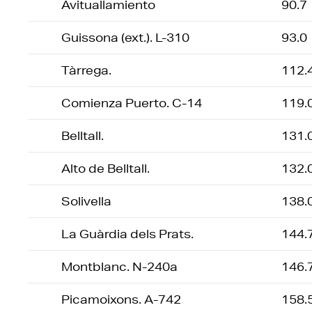
Avituallamiento
90.7
Guissona (ext.). L-310
93.0
Tàrrega.
112.
Comienza Puerto. C-14
119.
Belltall.
131.
Alto de Belltall.
132.
Solivella
138.
La Guàrdia dels Prats.
144.
Montblanc. N-240a
146.
Picamoixons. A-742
158.