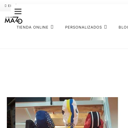
ENVÍO GRATIS
PAGO FRACCIONADO SEQURA
SOBRE NOS
TIENDA ONLINE
PERSONALIZADOS
BLO