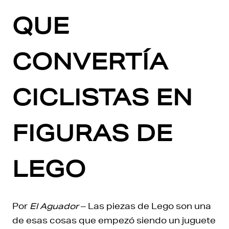
QUE
CONVERTÍA
CICLISTAS EN
FIGURAS DE
LEGO
Por
El Aguador
– Las piezas de Lego son una
de esas cosas que empezó siendo un juguete