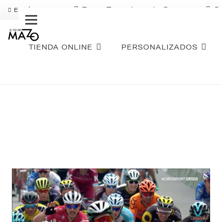
Pago Fraccionado Sequra
S
ENVÍO GRATIS
TIENDA ONLINE
PERSONALIZADOS