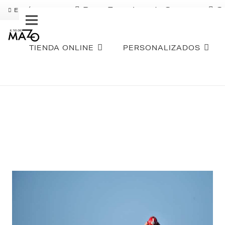
Pago Fraccionado Sequra
S
ENVÍO GRATIS
TIENDA ONLINE
PERSONALIZADOS