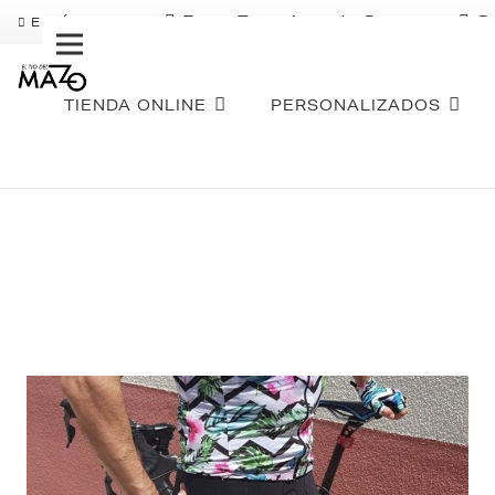
Pago Fraccionado Sequra
S
ENVÍO GRATIS
TIENDA ONLINE
PERSONALIZADOS