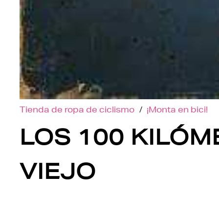
Tienda de ropa de ciclismo
/
¡Monta en bici!
LOS 100 KILÓM
VIEJO