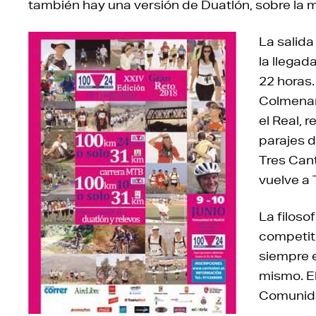
también hay una versión de Duatlón, sobre la 
La salida
la llegad
22 horas.
Colmenar 
el Real, 
parajes d
Tres Cant
vuelve a 
La filoso
competiti
siempre e
mismo. El
Comunida