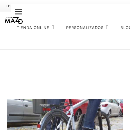
ENVÍO GRATIS
PAGO FRACCIONADO SEQURA
SOBRE NOS
TIENDA ONLINE
PERSONALIZADOS
BLO