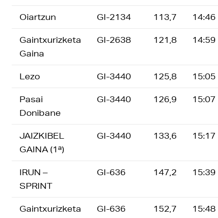
Oiartzun
GI-2134
113,7
14:46
Gaintxurizketa
GI-2638
121,8
14:59
Gaina
Lezo
GI-3440
125,8
15:05
Pasai
GI-3440
126,9
15:07
Donibane
JAIZKIBEL
GI-3440
133,6
15:17
GAINA (1ª)
IRUN –
GI-636
147,2
15:39
SPRINT
Gaintxurizketa
GI-636
152,7
15:48