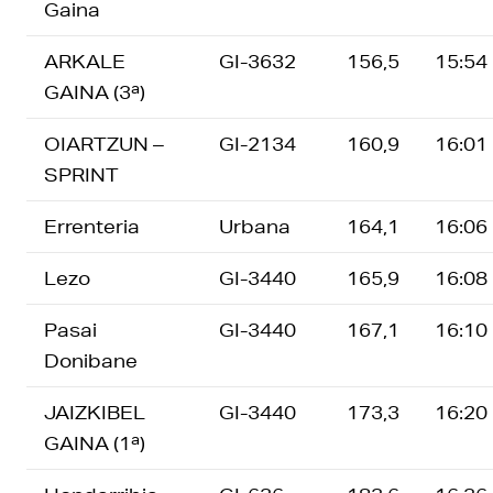
Gaina
ARKALE
GI-3632
156,5
15:54
GAINA (3ª)
OIARTZUN –
GI-2134
160,9
16:01
SPRINT
Errenteria
Urbana
164,1
16:06
Lezo
GI-3440
165,9
16:08
Pasai
GI-3440
167,1
16:10
Donibane
JAIZKIBEL
GI-3440
173,3
16:20
GAINA (1ª)