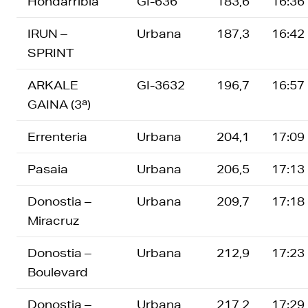
Hondarribia
GI-636
183,6
16:36
IRUN –
Urbana
187,3
16:42
SPRINT
ARKALE
GI-3632
196,7
16:57
GAINA (3ª)
Errenteria
Urbana
204,1
17:09
Pasaia
Urbana
206,5
17:13
Donostia –
Urbana
209,7
17:18
Miracruz
Donostia –
Urbana
212,9
17:23
Boulevard
Donostia –
Urbana
217,2
17:29