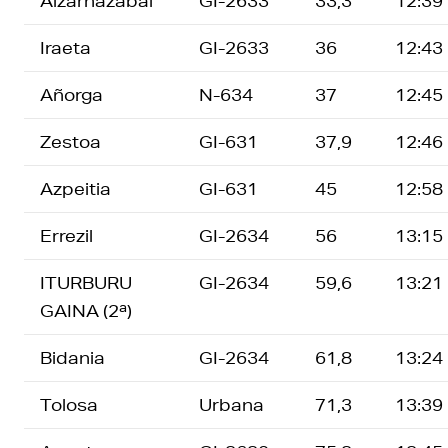
Aizarnazabal
GI-2633
33,3
12:39
Iraeta
GI-2633
36
12:43
Añorga
N-634
37
12:45
Zestoa
GI-631
37,9
12:46
Azpeitia
GI-631
45
12:58
Errezil
GI-2634
56
13:15
ITURBURU
GI-2634
59,6
13:21
GAINA (2ª)
Bidania
GI-2634
61,8
13:24
Tolosa
Urbana
71,3
13:39