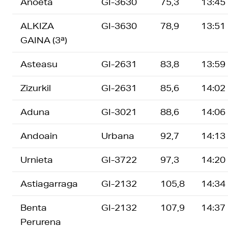
Anoeta
GI-3630
75,3
13:45
ALKIZA
GI-3630
78,9
13:51
GAINA (3ª)
Asteasu
GI-2631
83,8
13:59
Zizurkil
GI-2631
85,6
14:02
Aduna
GI-3021
88,6
14:06
Andoain
Urbana
92,7
14:13
Urnieta
GI-3722
97,3
14:20
Astiagarraga
GI-2132
105,8
14:34
Benta
GI-2132
107,9
14:37
Perurena