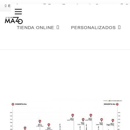
Pago Fraccionado Sequra
S
ENVÍO GRATIS
TIENDA ONLINE
PERSONALIZADOS