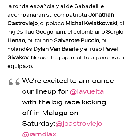
la ronda española y al de Sabadell le
acompañarán su compatriota
Jonathan
Castroviejo
, el polaco
Michal Kwiatkowski
, el
inglés
Tao Geogeham
, el colombiano
Sergio
Henao
, el italiano
Salvatore Puccio
, el
holandés
Dylan Van Baarle
y el ruso
Pavel
Sivakov
. No es el equipo del Tour pero es un
equipazo.
We’re excited to announce
our lineup for
@lavuelta
with the big race kicking
off in Malaga on
Saturday:
@jcastroviejo
@iamdlax