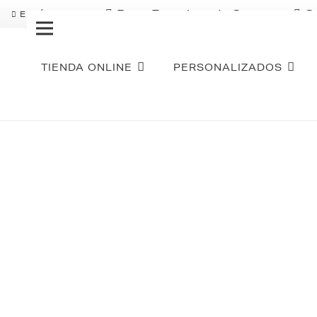
Pago Fraccionado Sequra
S
ENVÍO GRATIS
TIENDA ONLINE
PERSONALIZADOS