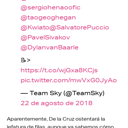
@sergiohenaoofic
@taogeoghegan
@Kwiato
@SalvatorePuccio
@PavelSivakov
@DylanvanBaarle
📝>
https://t.co/wjGxa8KCjs
pic.twitter.com/mwVxG0JyAo
— Team Sky (@TeamSky)
22 de agosto de 2018
Aparentemente, De la Cruz ostentará la
jefatura de filas, aunque ya sabemos cómo