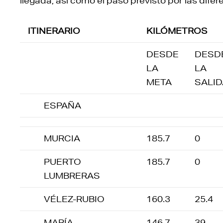
llegada, así como el paso previsto por las difer
ITINERARIO
KILÓMETROS
DESDE
DESD
LA
LA
META
SALID
ESPAÑA
MURCIA
185.7
0
PUERTO
185.7
0
LUMBRERAS
VÉLEZ-RUBIO
160.3
25.4
MARÍA
146.7
39