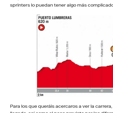
sprinters lo puedan tener algo más complicado
Para los que queráis acercaros a ver la carrera,