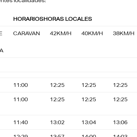
entes localidades:
HORARIOSHORAS LOCALES
E
CARAVAN
42KM/H
40KM/H
38KM/H
A
11:00
12:25
12:25
12:25
11:00
12:25
12:25
12:25
11:40
13:02
13:04
13:06
12:29
13:57
14:00
14:03