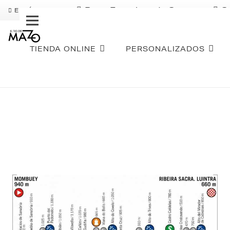
Pago Fraccionado Sequra
S
ENVÍO GRATIS
TIENDA ONLINE
PERSONALIZADOS