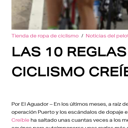
Tienda de ropa de ciclismo
/
Noticias del pel
LAS 10 REGLAS
CICLISMO CREÍ
Por El Aguador – En los últimos meses, a raíz d
operación Puerto y los escándalos de dopaje e
Creíble
ha saltado unas cuantas veces a los m
equipos para autoimponerse unas reglas más d