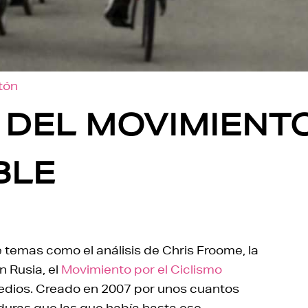
otón
 DEL MOVIMIENT
BLE
e temas como el análisis de Chris Froome, la
n Rusia, el
Movimiento por el Ciclismo
edios. Creado en 2007 por unos cuantos
uras que las que había hasta ese