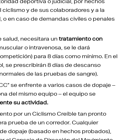
ridad deportiva o judicial, por hechos
ciclismo y de sus colaboradores y a la
al, o en caso de demandas civiles o penales
 salud, necesitara un
tratamiento con
ramuscular o intravenosa, se le dará
competición) para 8 días como mínimo. En el
l, se prescribirán 8 días de descanso
normales de las pruebas de sangre).
C” se enfrente a varios casos de dopaje –
ona del mismo equipo – el equipo se
te su actividad.
ento por un Ciclismo Creíble tan pronto
era prueba de un corredor. Cualquier
 de dopaje (basado en hechos probados),
r el Consejo de Dirección del Movimiento.