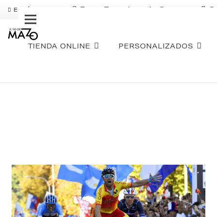
Pago Fraccionado Sequra
S
ENVÍO GRATIS
TIENDA ONLINE
PERSONALIZADOS