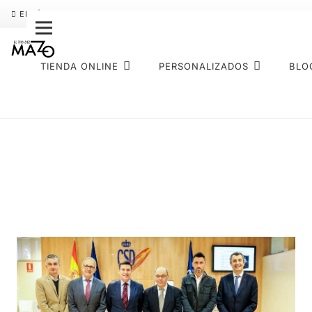
ENVÍO GRATIS
PAGO FRACCIONADO SEQURA
SOBRE NOS
TIENDA ONLINE
PERSONALIZADOS
BLO