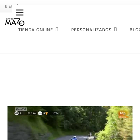
ENVÍO GRATIS
PAGO FRACCIONADO SEQURA
SOBRE NOS
TIENDA ONLINE
PERSONALIZADOS
BLO