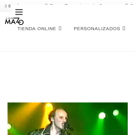
Pago Fraccionado Sequra
S
ENVÍO GRATIS
TIENDA ONLINE
PERSONALIZADOS