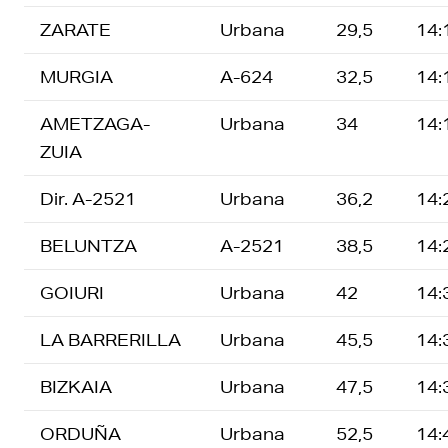
ZARATE
Urbana
29,5
14:
MURGIA
A-624
32,5
14:
AMETZAGA-
Urbana
34
14:
ZUIA
Dir. A-2521
Urbana
36,2
14:
BELUNTZA
A-2521
38,5
14:
GOIURI
Urbana
42
14:
LA BARRERILLA
Urbana
45,5
14:
BIZKAIA
Urbana
47,5
14:
ORDUÑA
Urbana
52,5
14: