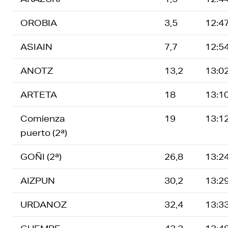
OROBIA
3,5
12:4
ASIAIN
7,7
12:5
ANOTZ
13,2
13:0
ARTETA
18
13:1
Comienza
19
13:1
puerto (2ª)
GOÑI (2ª)
26,8
13:2
AIZPUN
30,2
13:2
URDANOZ
32,4
13:3