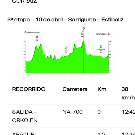
GORRAIZ
3ª etapa – 10 de abril – Sarriguren – Estibaliz
RECORRIDO
Carretera
Km
38
km/h
SALIDA –
NA-700
0
12:4
ORKOIEN
ARAZURI
1,5
12:4