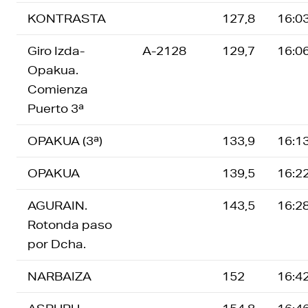
KONTRASTA
127,8
16:0
Giro Izda-
A-2128
129,7
16:0
Opakua.
Comienza
Puerto 3ª
OPAKUA (3ª)
133,9
16:1
OPAKUA
139,5
16:2
AGURAIN.
143,5
16:2
Rotonda paso
por Dcha.
NARBAIZA
152
16:4