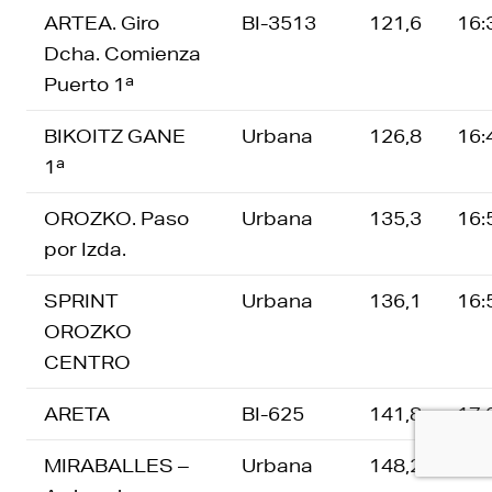
ARTEA. Giro
BI-3513
121,6
16:
Dcha. Comienza
Puerto 1ª
BIKOITZ GANE
Urbana
126,8
16:
1ª
OROZKO. Paso
Urbana
135,3
16:
por Izda.
SPRINT
Urbana
136,1
16:
OROZKO
CENTRO
ARETA
BI-625
141,8
17:
MIRABALLES –
Urbana
148,2
17: