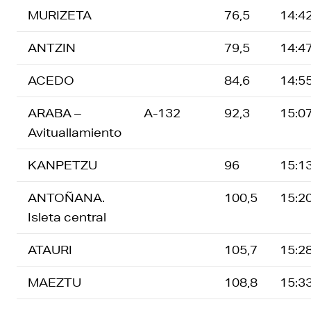
MURIZETA
76,5
14:4
ANTZIN
79,5
14:4
ACEDO
84,6
14:5
ARABA –
A-132
92,3
15:0
Avituallamiento
KANPETZU
96
15:1
ANTOÑANA.
100,5
15:2
Isleta central
ATAURI
105,7
15:2
MAEZTU
108,8
15:3