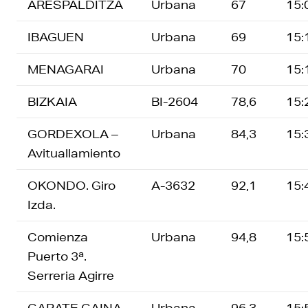
ARESPALDITZA
Urbana
67
15:
IBAGUEN
Urbana
69
15:
MENAGARAI
Urbana
70
15:
BIZKAIA
BI-2604
78,6
15:
GORDEXOLA –
Urbana
84,3
15:
Avituallamiento
OKONDO. Giro
A-3632
92,1
15:
Izda.
Comienza
Urbana
94,8
15:
Puerto 3ª.
Serreria Agirre
GARATE GAINA
Urbana
96,3
15: