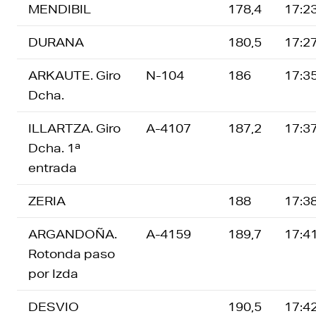
MENDIBIL
178,4
17:2
DURANA
180,5
17:2
ARKAUTE. Giro
N-104
186
17:3
Dcha.
ILLARTZA. Giro
A-4107
187,2
17:3
Dcha. 1ª
entrada
ZERIA
188
17:3
ARGANDOÑA.
A-4159
189,7
17:4
Rotonda paso
por Izda
DESVIO
190,5
17:4