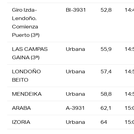
Giro Izda-
BI-3931
52,8
14:
Lendoño.
Comienza
Puerto (3ª)
LAS CAMPAS
Urbana
55,9
14:
GAINA (3ª)
LONDOÑO
Urbana
57,4
14:
BEITO
MENDEIKA
Urbana
58,8
14:
ARABA
A-3931
62,1
15:
IZORIA
Urbana
64
15: