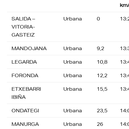
km
SALIDA –
Urbana
0
13:
VITORIA-
GASTEIZ
MANDOJANA
Urbana
9,2
13:
LEGARDA
Urbana
10,8
13:
FORONDA
Urbana
12,2
13:
ETXEBARRI
Urbana
15,5
13:
IBIÑA
ONDATEGI
Urbana
23,5
14:
MANURGA
Urbana
26
14: