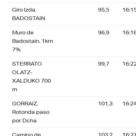
Giro Izda.
95,5
16:1
BADOSTAIN
Muro de
96,9
16:1
Badostain. 1km
7%
STERRATO
99,7
16:2
OLATZ-
XALDUKO 700
m
GORRAIZ.
101,3
16:2
Rotonda paso
por Dcha
Camino de
103,2
16:2