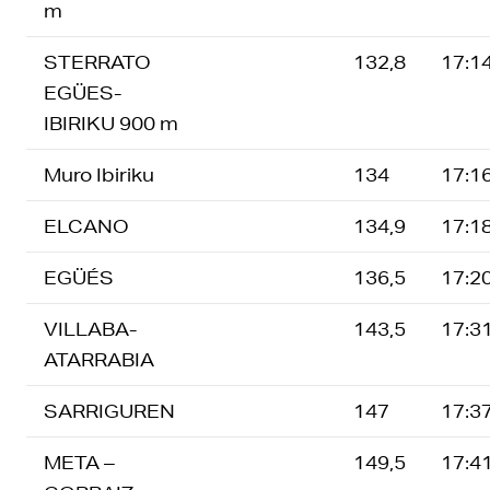
m
STERRATO
132,8
17:1
EGÜES-
IBIRIKU 900 m
Muro Ibiriku
134
17:1
ELCANO
134,9
17:1
EGÜÉS
136,5
17:2
VILLABA-
143,5
17:3
ATARRABIA
SARRIGUREN
147
17:3
META –
149,5
17:4