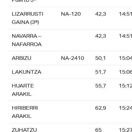
LIZARRUSTI
NA-120
42,3
14:5
GAINA (3ª)
NAVARRA –
42,3
14:5
NAFARROA
ARBIZU
NA-2410
50,1
15:0
LAKUNTZA
51,7
15:0
HUARTE
55,7
15:1
ARAKIL
HIRIBERRI
62,9
15:2
ARAKIL
ZUHATZU
65
15:2