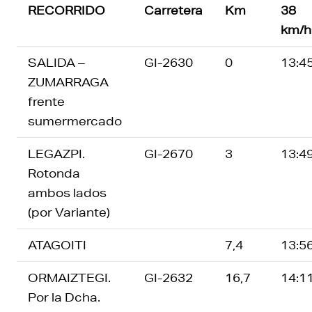
RECORRIDO
Carretera
Km
38
km/h
SALIDA –
GI-2630
0
13:4
ZUMARRAGA
frente
sumermercado
LEGAZPI.
GI-2670
3
13:4
Rotonda
ambos lados
(por Variante)
ATAGOITI
7,4
13:5
ORMAIZTEGI.
GI-2632
16,7
14:1
Por la Dcha.