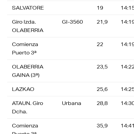
SALVATORE
19
14:1
Giro Izda.
GI-3560
21,9
14:1
OLABERRIA
Comienza
22
14:1
Puerto 3ª
OLABERRIA
23,5
14:2
GAINA (3ª)
LAZKAO
25,6
14:2
ATAUN. Giro
Urbana
28,8
14:3
Dcha.
Comienza
35,9
14:4
Puerto 3ª