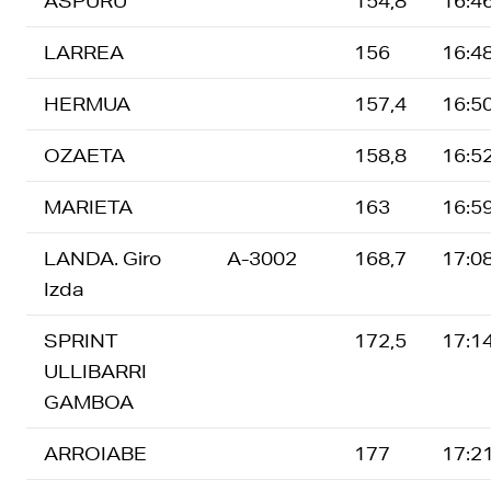
ASPURU
154,8
16:4
LARREA
156
16:4
HERMUA
157,4
16:5
OZAETA
158,8
16:5
MARIETA
163
16:5
LANDA. Giro
A-3002
168,7
17:0
Izda
SPRINT
172,5
17:1
ULLIBARRI
GAMBOA
ARROIABE
177
17:2