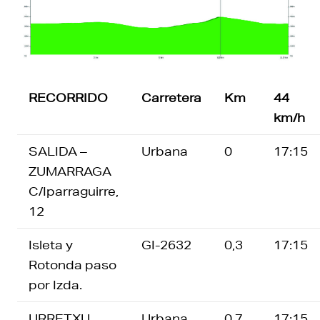
RECORRIDO
Carretera
Km
44
km/h
SALIDA –
Urbana
0
17:15
ZUMARRAGA
C/Iparraguirre,
12
Isleta y
GI-2632
0,3
17:15
Rotonda paso
por Izda.
URRETXU.
Urbana
0,7
17:15