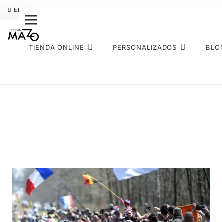
ENVÍO GRATIS
PAGO FRACCIONADO SEQURA
SOBRE NOS
TIENDA ONLINE
PERSONALIZADOS
BLO