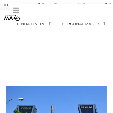
Pago Fraccionado Sequra
S
ENVÍO GRATIS
TIENDA ONLINE
PERSONALIZADOS