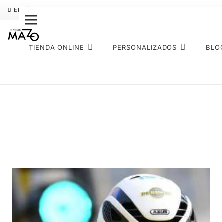
ENVÍO GRATIS
PAGO FRACCIONADO SEQURA
SOBRE NOS
TIENDA ONLINE
PERSONALIZADOS
BLO