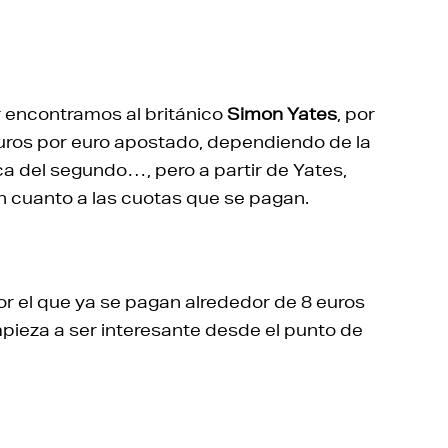
r encontramos al británico
Simon Yates
, por
euros por euro apostado, dependiendo de la
ca del segundo…, pero a partir de Yates,
n cuanto a las cuotas que se pagan.
or el que ya se pagan alrededor de 8 euros
ieza a ser interesante desde el punto de