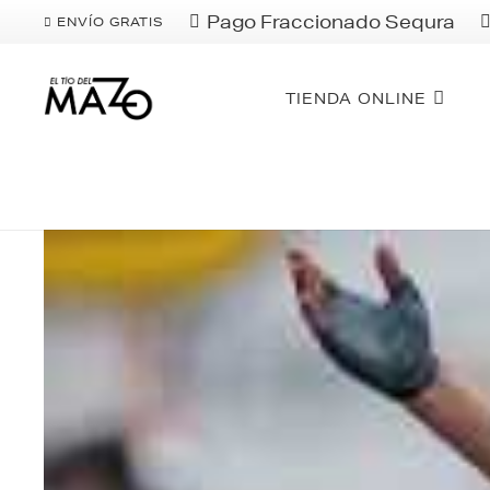
Pago Fraccionado Sequra
ENVÍO GRATIS
TIENDA ONLINE