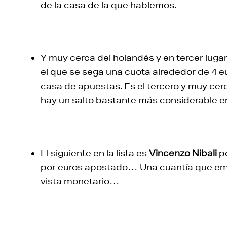
de la casa de la que hablemos.
Y muy cerca del holandés y en tercer luga
el que se sega una cuota alrededor de 4 
casa de apuestas. Es el tercero y muy cer
hay un salto bastante más considerable e
El siguiente en la lista es
Vincenzo Nibali
p
por euros apostado… Una cuantía que emp
vista monetario…