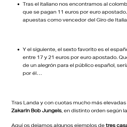
Tras el italiano nos encontramos al colom
que se pagan 11 euros por euro apostado. 
apuestas como vencedor del Giro de Italia
Y el siguiente, el sexto favorito es el españ
entre 17 y 21 euros por euro apostado. Q
de un alegrón para el público español, se
por él…
Tras Landa y con cuotas mucho más elevadas
Zakarin Bob Jungels
, en distinto orden según l
Aquí os dejamos algunos ejemplos de
tres cas