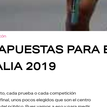
otón
 APUESTAS PARA
ALIA 2019
eto, cada prueba o cada competición
 final, unos pocos elegidos que son el centro
 del público. Pues vamos a eso y para medir