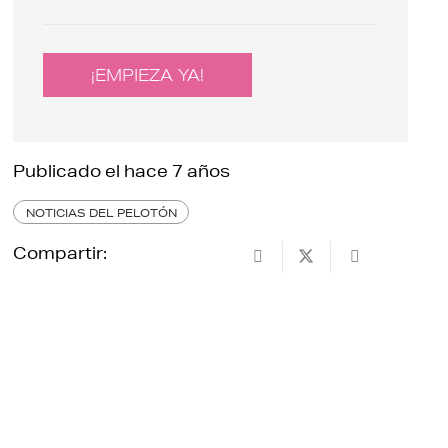
¡EMPIEZA YA!
Publicado el
hace 7 años
NOTICIAS DEL PELOTÓN
Compartir: