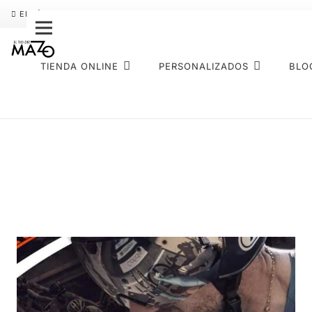
ENVÍO GRATIS
PAGO FRACCIONADO SEQURA
SOBRE NOS
TIENDA ONLINE
PERSONALIZADOS
BLO