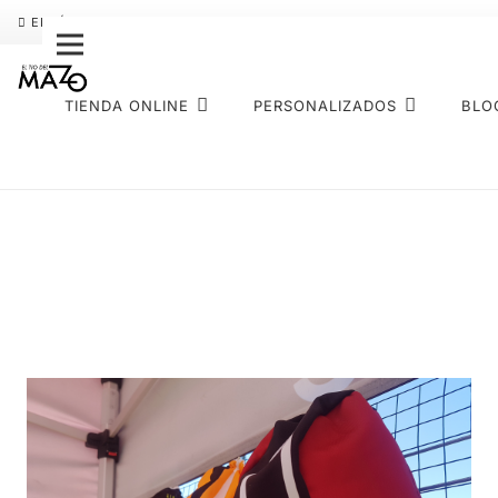
ENVÍO GRATIS
PAGO FRACCIONADO SEQURA
SOBRE NOS
TIENDA ONLINE
PERSONALIZADOS
BLO