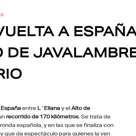
es
 VUELTA A ESPAÑA
O DE JAVALAMBRE
RIO
a España
entre
L´Eliana
y el
Alto de
 un
recorrido de 170 kilómetros
. Se trata de
onda española, y en las que se finaliza con
 y que da espectáculo para quienes la ven