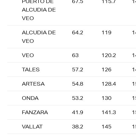
PUERTO DE
67.5
115.7
1
ALCUDIA DE
VEO
ALCUDIA DE
64.2
119
1
VEO
VEO
63
120.2
1
TALES
57.2
126
1
ARTESA
54.8
128.4
1
ONDA
53.2
130
1
FANZARA
41.9
141.3
1
VALLAT
38.2
145
1