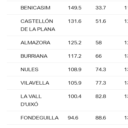
BENICASIM
149.5
33.7
1
CASTELLÓN
131.6
51.6
1
DE LA PLANA
ALMAZORA
125.2
58
1
BURRIANA
117.2
66
1
NULES
108.9
74.3
1
VILAVELLA
105.9
77.3
1
LA VALL
100.4
82.8
1
D’UIXÓ
FONDEGUILLA
94.6
88.6
1