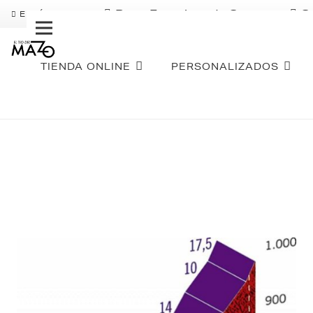
Pago Fraccionado Sequra
S
ENVÍO GRATIS
TIENDA ONLINE
PERSONALIZADOS