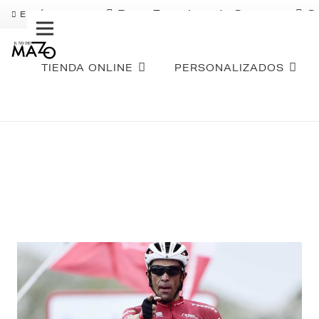
Pago Fraccionado Sequra
S
ENVÍO GRATIS
TIENDA ONLINE
PERSONALIZADOS