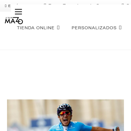
Pago Fraccionado Sequra
S
ENVÍO GRATIS
TIENDA ONLINE
PERSONALIZADOS