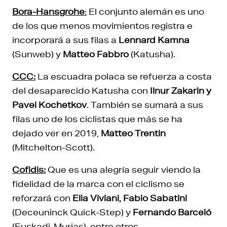
Bora-Hansgrohe
:
El conjunto alemán es uno
de los que menos movimientos registra e
incorporará a sus filas a
Lennard Kamna
(Sunweb) y
Matteo Fabbro
(Katusha).
CCC:
La escuadra polaca se refuerza a costa
del desaparecido Katusha con
Ilnur Zakarin y
Pavel Kochetkov
. También se sumará a sus
filas uno de los ciclistas que más se ha
dejado ver en 2019,
Matteo Trentin
(Mitchelton-Scott).
Cofidis:
Que es una alegría seguir viendo la
fidelidad de la marca con el ciclismo se
reforzará con
Elia Viviani, Fabio Sabatini
(Deceuninck Quick-Step) y
Fernando Barceló
(Euskadi-Murias), entre otros.