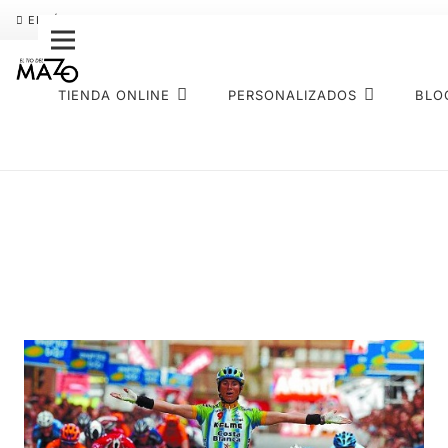
ENVÍO GRATIS
PAGO FRACCIONADO SEQURA
SOBRE NOS
TIENDA ONLINE
PERSONALIZADOS
BLO