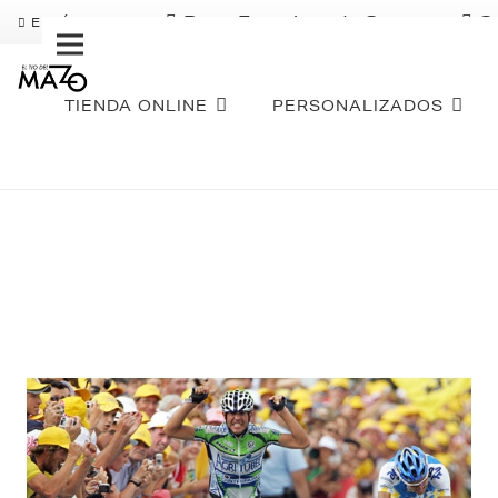
Pago Fraccionado Sequra
S
ENVÍO GRATIS
TIENDA ONLINE
PERSONALIZADOS