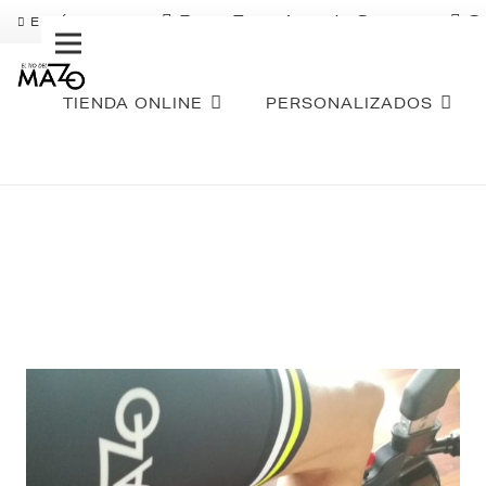
Pago Fraccionado Sequra
S
ENVÍO GRATIS
TIENDA ONLINE
PERSONALIZADOS