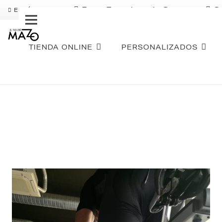
Pago Fraccionado Sequra
S
ENVÍO GRATIS
TIENDA ONLINE
PERSONALIZADOS