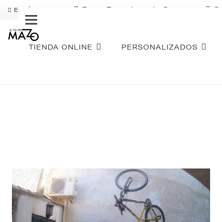
Pago Fraccionado Sequra
S
ENVÍO GRATIS
TIENDA ONLINE
PERSONALIZADOS