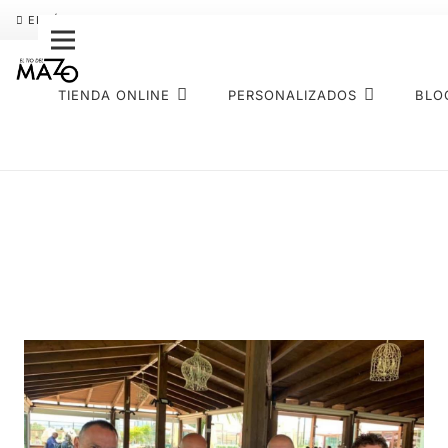
ENVÍO GRATIS
PAGO FRACCIONADO SEQURA
SOBRE NOS
TIENDA ONLINE
PERSONALIZADOS
BLO