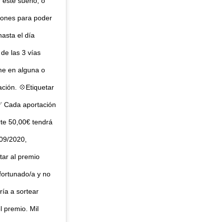
 este sueño, o
iones para poder
hasta el día
de las 3 vías
me en alguna o
ción. 💠Etiquetar
✅ Cada aportación
rte 50,00€ tendrá
/09/2020,
ar al premio
afortunado/a y no
ría a sortear
l premio. Mil