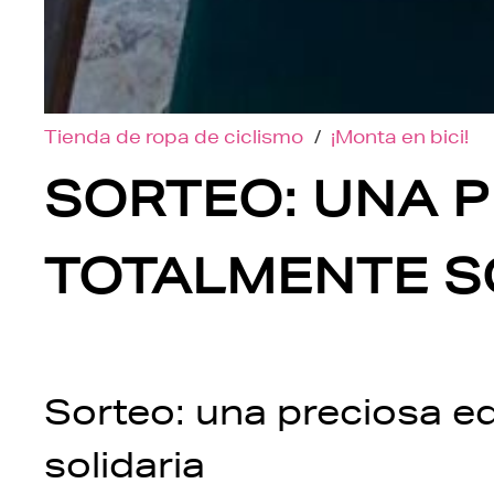
Tienda de ropa de ciclismo
/
¡Monta en bici!
SORTEO: UNA 
TOTALMENTE S
Sorteo: una preciosa e
solidaria