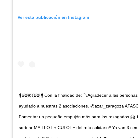
Ver esta publicación en Instagram
🚺S҉O҉R҉T҉E҉O҉ 🚹 Con la finalidad de: 〽️Agradecer a las person
ayudado a nuestras 2 asociaciones. @azar_zaragoza APA
Fomentar un pequeño empujón más para los rezagados 🤗. 
sortear MAILLOT + CULOTE del reto solidario‼️ Ya van 3 se