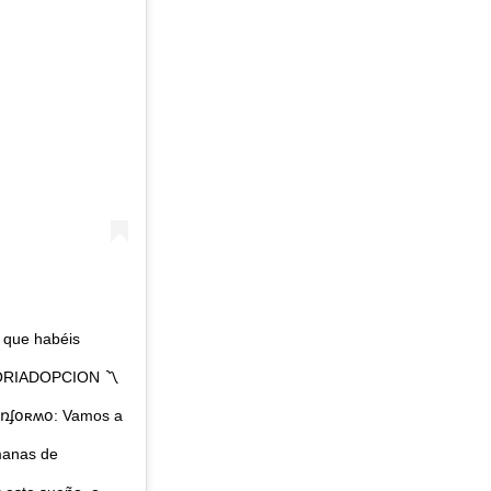
as que habéis
SORIADOPCION 〽️
ɨռʄօʀʍօ: Vamos a
manas de