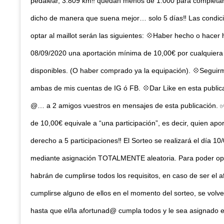
pedalear, 3.809 km‼️ quedan menos de 1.000 para completar
dicho de manera que suena mejor… solo 5 días‼️ Las condic
optar al maillot serán las siguientes: 💠Haber hecho o hacer 
08/09/2020 una aportación mínima de 10,00€ por cualquiera 
disponibles. (O haber comprado ya la equipación). 💠Seguir
ambas de mis cuentas de IG ó FB. 💠Dar Like en esta publica
@… a 2 amigos vuestros en mensajes de esta publicación. 
de 10,00€ equivale a “una participación”, es decir, quien apo
derecho a 5 participaciones‼️ El Sorteo se realizará el día 10
mediante asignación TOTALMENTE aleatoria. Para poder opt
habrán de cumplirse todos los requisitos, en caso de ser el 
cumplirse alguno de ellos en el momento del sorteo, se volve
hasta que el/la afortunad@ cumpla todos y le sea asignado e