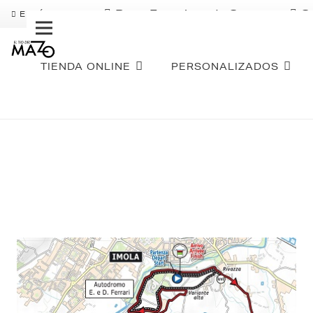
Pago Fraccionado Sequra
S
ENVÍO GRATIS
TIENDA ONLINE
PERSONALIZADOS