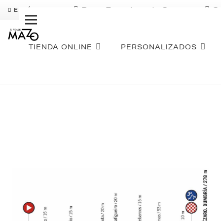
Pago Fraccionado Sequra
S
ENVÍO GRATIS
TIENDA ONLINE
PERSONALIZADOS