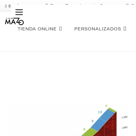
Pago Fraccionado Sequra
S
ENVÍO GRATIS
TIENDA ONLINE
PERSONALIZADOS