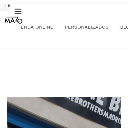
Pago Fraccionado Sequra
S
ENVÍO GRATIS
TIENDA ONLINE
PERSONALIZADOS
BL