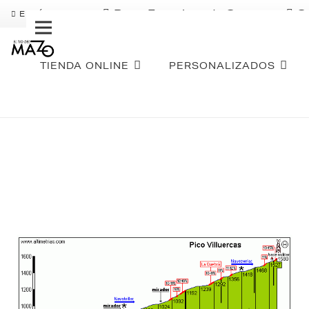
Pago Fraccionado Sequra
S
ENVÍO GRATIS
TIENDA ONLINE
PERSONALIZADOS