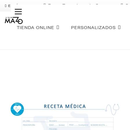
Pago Fraccionado Sequra
S
ENVÍO GRATIS
TIENDA ONLINE
PERSONALIZADOS