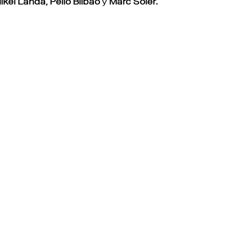
ikel Landa, Pello Bilbao
y
Marc Soler.