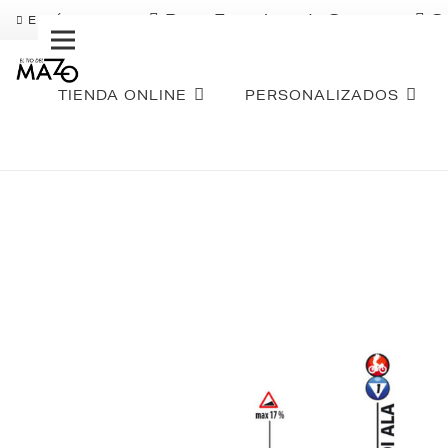
Pago Fraccionado Sequra
S
ENVÍO GRATIS
TIENDA ONLINE
PERSONALIZADOS